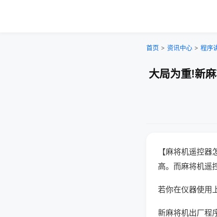
首页
>
资讯中心
>
程序
大局为重!新
【麻将机遥控器
高。而麻将机遥
若你在仪器使用上
新麻将机出厂程