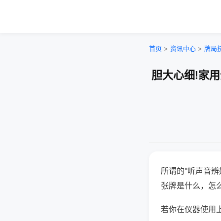
首页
>
资讯中心
>
牌局
胆大心细!家
所谓的"听声音辨
张牌是什么，怎
若你在仪器使用上