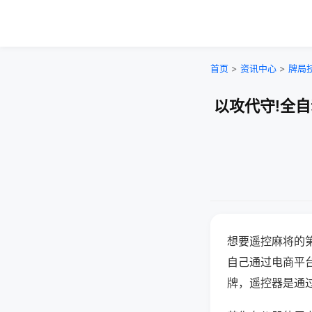
首页
>
资讯中心
>
牌局
以攻代守!全
想要遥控麻将的
自己通过电商平
牌，遥控器是通