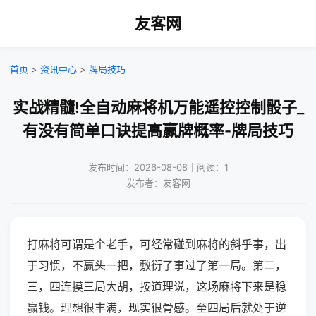
友客网
首页
>
资讯中心
>
牌局技巧
实战精髓!全自动麻将机万能遥控控制骰子_
有没有简单口诀提高赢牌概率-牌局技巧
发布时间：2026-08-08｜阅读：1
发布者：友客网
打麻将可谓是个老手，可经常碰到麻将的斜乎事，出
于习惯，不赢头一把，敷衍了事过了第一局。第二，
三，四连摸三局大胡，按道理说，这场麻将下来是稳
赢钱。理想很丰满，现实很骨感。至四局后就处于逆