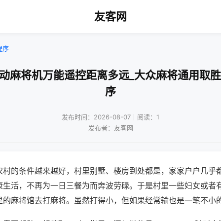
友客网
程序
自动麻将机万能遥控距离多远_大众麻将通用取胜
序
发布时间：2026-08-07｜阅读：1
发布者：友客网
农村的条件越来越好，村里别墅、楼房到处都是，家家户户几乎
康生活，不再为一日三餐为而奔波劳碌。于是村里一些妇女或者
里的麻将馆去打麻将。虽然打得小，但如果经常输也是一笔不小