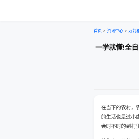
首页
>
资讯中心
>
万能
一学就懂!全
在当下的农村，
的生活也是过小
会时不时的到村