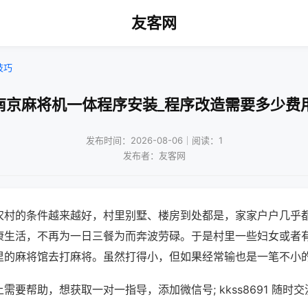
友客网
技巧
南京麻将机一体程序安装_程序改造需要多少费
发布时间：2026-08-06｜阅读：1
发布者：友客网
农村的条件越来越好，村里别墅、楼房到处都是，家家户户几乎
康生活，不再为一日三餐为而奔波劳碌。于是村里一些妇女或者
里的麻将馆去打麻将。虽然打得小，但如果经常输也是一笔不小
需要帮助，想获取一对一指导，添加微信号; kkss8691 随时交