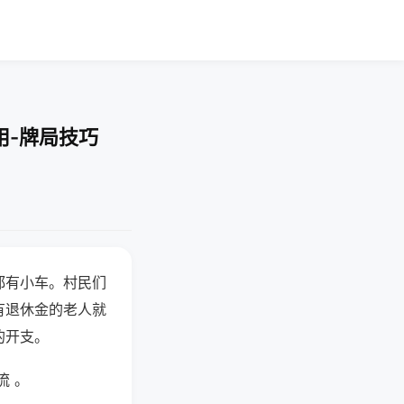
用-牌局技巧
都有小车。村民们
有退休金的老人就
的开支。
流 。