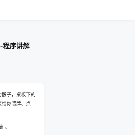
-程序讲解
力骰子，桌板下的
接给你喂牌、点
流 。