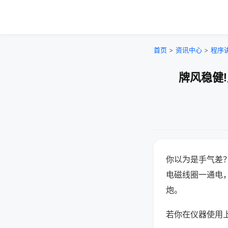
首页
>
资讯中心
>
程序
牌风稳健
你以为是手气差
电磁线圈一通电
炮。
若你在仪器使用上