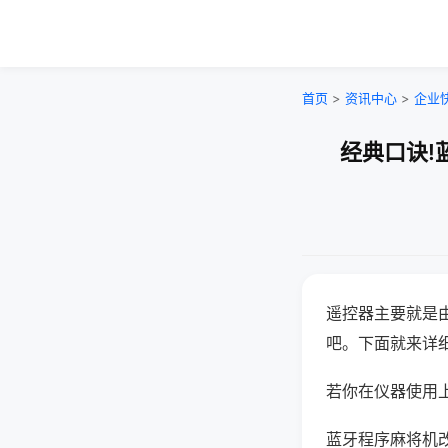
首页
>
资讯中心
>
企业
经典口诀!
遥控器主要就是
吧。下面就来详
若你在仪器使用上
蓝牙程序麻将机