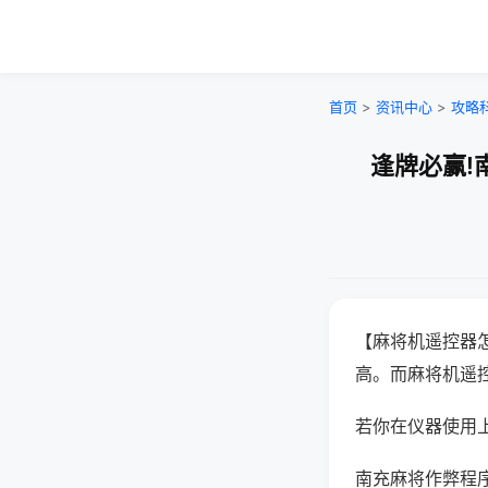
首页
>
资讯中心
>
攻略
逢牌必赢!
【麻将机遥控器
高。而麻将机遥
若你在仪器使用上
南充麻将作弊程